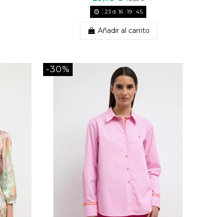
23
d.
16
:
19
:
43
Añadir al carrito
-30%