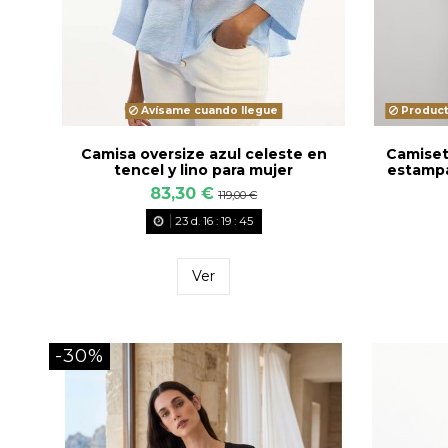
Avísame cuando llegue
Product
Camisa oversize azul celeste en
Camiset
tencel y lino para mujer
estampa
83,30 €
119,00 €
23
d.
16
:
19
:
43
Ver
-30%