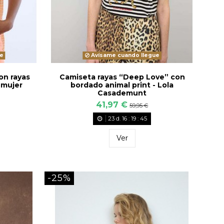
e
Avísame cuando llegue
on rayas
Camiseta rayas “Deep Love” con
 mujer
bordado animal print - Lola
Casademunt
41,97 €
59,95 €
23
d.
16
:
19
:
43
Ver
-25%