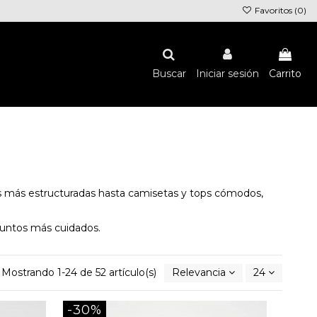
Favoritos (
0
)
Buscar
Iniciar sesión
Carrito
sas más estructuradas hasta camisetas y tops cómodos,
juntos más cuidados.
Mostrando 1-24 de 52 artículo(s)
Relevancia
24
-30%