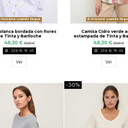
Avísame cuando llegue
Avísame cuando llegu
blanca bordada con flores
Camisa Cidro verde 
e Tinta y Bariloche
estampada de Tinta y Ba
48,30 €
48,30 €
69,00 €
69,00 €
23
d.
16
:
19
:
43
23
d.
16
:
19
:
43
Ver
Ver
-30%