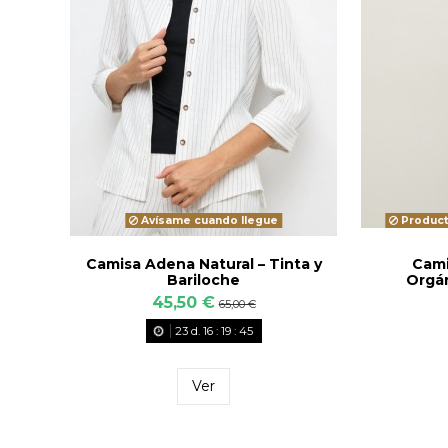
Avísame cuando llegue
Product
Camisa Adena Natural – Tinta y
Cami
Bariloche
Orgán
45,50 €
65,00 €
23
d.
16
:
19
:
43
Ver