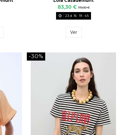
demunt
Lola Casademunt
83,30 €
119,00 €
23
d.
16
:
19
:
43
Ver
-30%