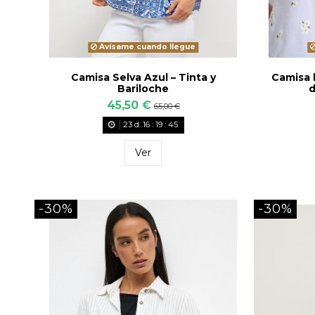
Avísame cuando llegue
Camisa Selva Azul – Tinta y
Camisa 
Bariloche
d
45,50 €
65,00 €
23
d.
16
:
19
:
43
Ver
-30%
-30%