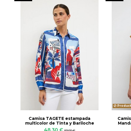
Product
Camisa TAGETE estampada
Camis
multicolor de Tinta y Bariloche
Manda
48,30 €
69,00 €