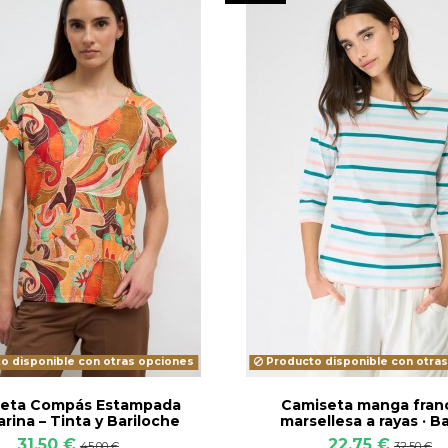
o disponible con otras opciones
Producto disponible con otra
eta Compás Estampada
Camiseta manga fran
rina – Tinta y Bariloche
marsellesa a rayas · B
31,50 €
22,75 €
45,00 €
32,50 €