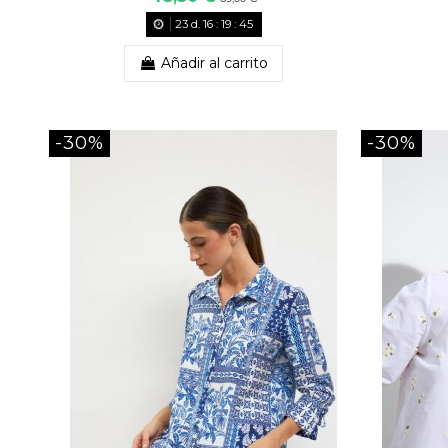
23
d.
16
:
19
:
43
Añadir al carrito
-30%
-30%