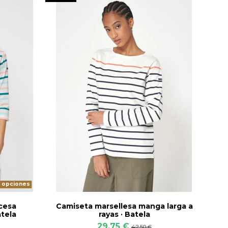
s opciones
cesa
Camiseta marsellesa manga larga a
atela
rayas · Batela
29,75 €
42,50 €