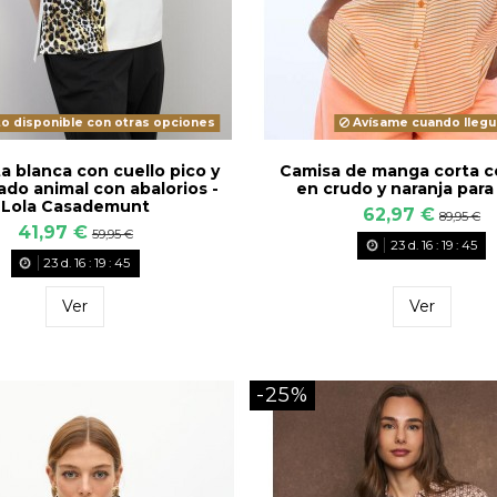
o disponible con otras opciones
Avísame cuando llegu
a blanca con cuello pico y
Camisa de manga corta c
do animal con abalorios -
en crudo y naranja para
Lola Casademunt
62,97 €
89,95 €
41,97 €
59,95 €
23
d.
16
:
19
:
43
23
d.
16
:
19
:
43
Ver
Ver
-25%