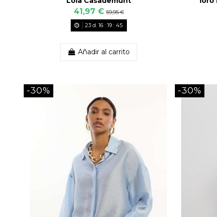
Lola Casademunt
loro
41,97 €
59,95 €
23
d.
16
:
19
:
43
Añadir al carrito
-30%
-30%