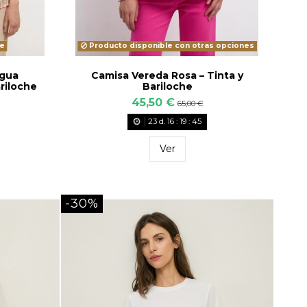
e
Producto disponible con otras opciones
agua
Camisa Vereda Rosa – Tinta y
riloche
Bariloche
45,50 €
65,00 €
23
d.
16
:
19
:
43
Ver
-30%