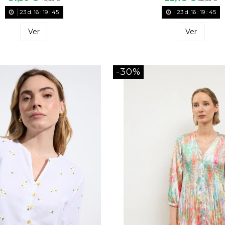
23
d.
16
:
19
:
43
23
d.
16
:
19
:
43
Ver
Ver
-30%