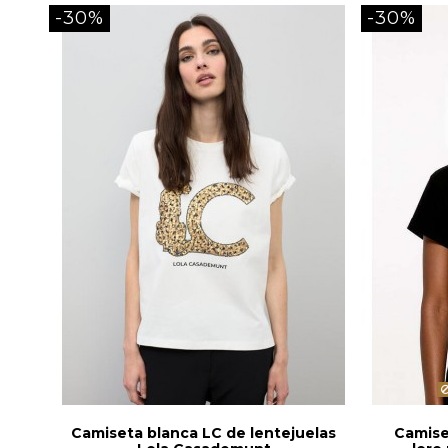
-30%
-30%
Camiseta blanca LC de lentejuelas
Camise