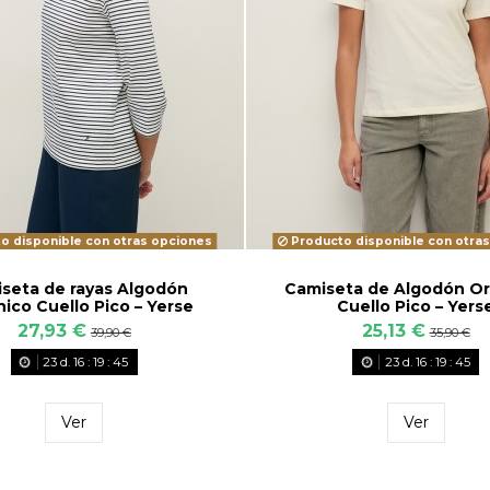
o disponible con otras opciones
Producto disponible con otra
seta de rayas Algodón
Camiseta de Algodón O
ico Cuello Pico – Yerse
Cuello Pico – Yers
27,93 €
25,13 €
39,90 €
35,90 €
23
d.
16
:
19
:
43
23
d.
16
:
19
:
43
Ver
Ver