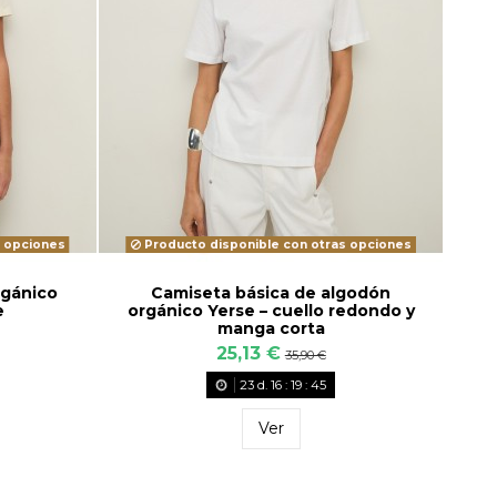
s opciones
Producto disponible con otras opciones
rgánico
Camiseta básica de algodón
e
orgánico Yerse – cuello redondo y
manga corta
25,13 €
35,90 €
23
d.
16
:
19
:
43
Ver