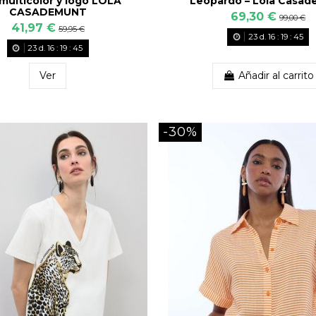
 multicolor y logo LOLA
Leopardo – Lola Casa
CASADEMUNT
69,30 €
99,00 €
41,97 €
59,95 €
23
d.
16
:
19
:
43
23
d.
16
:
19
:
43
Ver
Añadir al carrito
-30%