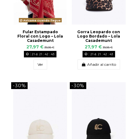
Avísame cuando llegue
Fular Estampado
Gorra Leopardo con
Floral con Logo – Lola
Logo Bordado – Lola
Casademunt
Casademunt
27,97 €
27,97 €
39,95 €
39,95 €
21
d.
21
:
42
:
42
21
d.
21
:
42
:
42
Ver
Añadir al carrito
-30%
-30%