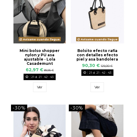
Avísame cuando llegue
Avísame cuando llegue
Mini bolso shopper
Bolsito efecto rafia
nylon y PU asa
con detalles efecto
ajustable · Lola
piel y asa bandolera
Casademunt
90,30 €
129,00 €
62,97 €
89,95 €
21
d.
21
:
42
:
42
21
d.
21
:
42
:
42
Ver
Ver
-30%
-30%