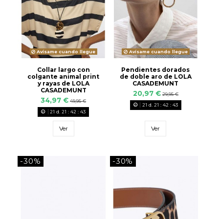
Avísame cuando llegue
Avísame cuando llegue
Collar largo con
Pendientes dorados
colgante animal print
de doble aro de LOLA
y rayas de LOLA
CASADEMUNT
CASADEMUNT
20,97 €
29,95 €
34,97 €
49,95 €
21
d.
21
:
42
:
42
21
d.
21
:
42
:
42
Ver
Ver
-30%
-30%