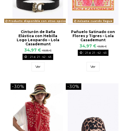
Producto disponible con otras opciones
Avísame cuando llegue
Cinturón de Rafia
Pañuelo Satinado con
Elástica con Hebilla
Flores y Tigres – Lola
Logo Leopardo – Lola
Casademunt
Casademunt
34,97 €
49,95 €
34,97 €
49,95 €
21
d.
21
:
42
:
42
21
d.
21
:
42
:
42
Ver
Ver
-30%
-30%