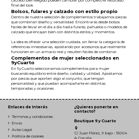
calzado bien elegido pueden cambiar por completo el resultado
final del look.
Bolsos, fulares y calzado con estilo propio
Dentro de nuestra selección de complementos trabajamos piezas
que combinan diseño y versatilidad. Encontrarás desde bolsos
fáciles de llevar en el día a día hasta fulares, pañuelos o modelos de
calzado que encajan bien con distintos estilos y momentos.
La idea es ofrecer una selección cuidada, sin llenar la categoría de
referencias innecesarias, apostando por accesorios que realmente
funcionen en un armario real y resulten fáciles de combinar.
Complementos de mujer seleccionados en
9yCuarto
En 9yCuarto seleccionamos complementos para mujer
buscando equilibrio entre diseño, calidad y utilidad. Apostamos
por piezas que aporten algo al conjunto, que tengan
personalidad y que puedan acompañarte en distintas
temporadas y ocasiones.
Enlaces de Interés
¿Quieres ponerte en
contacto?
Términos y condiciones
Boutique 9 y Cuarto
Envío
Aviso Legal
C/ Juan Flórez, 9 bajo - 15004
Política de cookies
A Coruña