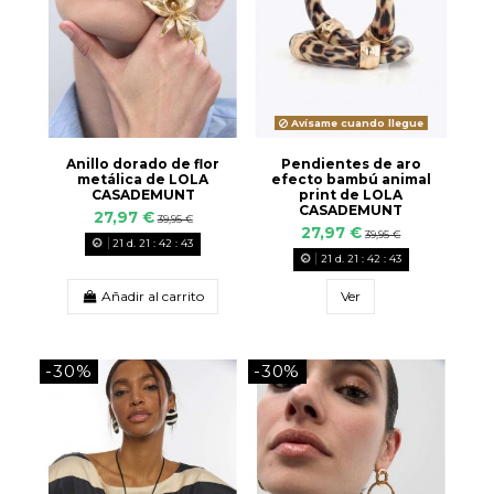
Avísame cuando llegue
Anillo dorado de flor
Pendientes de aro
metálica de LOLA
efecto bambú animal
CASADEMUNT
print de LOLA
CASADEMUNT
27,97 €
39,95 €
27,97 €
39,95 €
21
d.
21
:
42
:
42
21
d.
21
:
42
:
42
Añadir al carrito
Ver
-30%
-30%