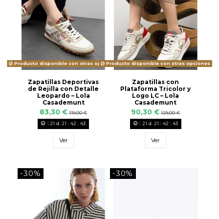
Producto disponible con otras opciones
Producto disponible con otras opciones
Zapatillas Deportivas
Zapatillas con
de Rejilla con Detalle
Plataforma Tricolor y
Leopardo – Lola
Logo LC – Lola
Casademunt
Casademunt
83,30 €
90,30 €
119,00 €
129,00 €
21
d.
21
:
42
:
42
21
d.
21
:
42
:
42
Ver
Ver
-30%
-30%