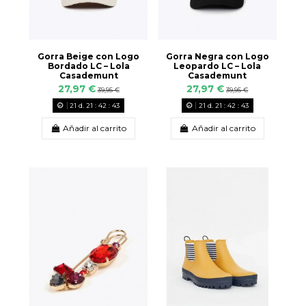
Gorra Beige con Logo
Gorra Negra con Logo
Bordado LC – Lola
Leopardo LC – Lola
Casademunt
Casademunt
27,97 €
27,97 €
39,95 €
39,95 €
21
d.
21
:
42
:
42
21
d.
21
:
42
:
42
Añadir al carrito
Añadir al carrito