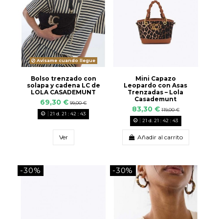
Avísame cuando llegue
Bolso trenzado con
Mini Capazo
solapa y cadena LC de
Leopardo con Asas
LOLA CASADEMUNT
Trenzadas – Lola
Casademunt
69,30 €
99,00 €
83,30 €
119,00 €
21
d.
21
:
42
:
42
21
d.
21
:
42
:
42
Ver
Añadir al carrito
-30%
-30%