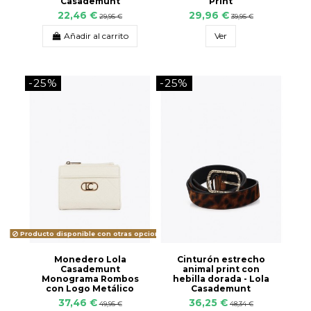
Casademunt
Print
22,46 €
29,96 €
29,95 €
39,95 €
Añadir al carrito
Ver
-25%
-25%
Producto disponible con otras opciones
Monedero Lola
Cinturón estrecho
Casademunt
animal print con
Monograma Rombos
hebilla dorada - Lola
con Logo Metálico
Casademunt
37,46 €
36,25 €
49,95 €
48,34 €