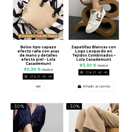
Avísame cuando llegue
Bolso tipo capazo
Zapatillas Blancas con
efecto rafia con asas
Logo Leopardo en
de mano y detalles
Tejidos Combinados –
efecto piel - Lola
Lola Casademunt
Casademunt
83,30 €
119,00 €
90,30 €
129,00 €
21
d.
21
:
42
:
42
21
d.
21
:
42
:
42
Ver
Añadir al carrito
-30%
-30%