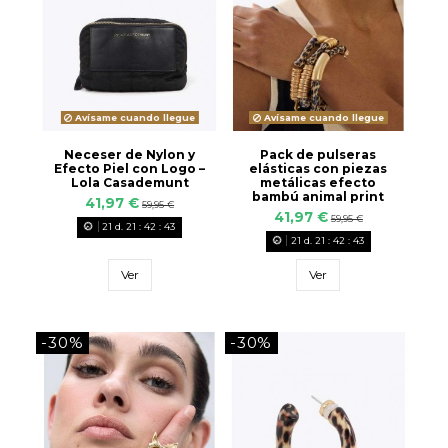
Avísame cuando llegue
Avísame cuando llegue
Neceser de Nylon y
Pack de pulseras
Efecto Piel con Logo –
elásticas con piezas
Lola Casademunt
metálicas efecto
bambú animal print
41,97 €
59,95 €
41,97 €
59,95 €
21
d.
21
:
42
:
42
21
d.
21
:
42
:
42
Ver
Ver
-30%
-30%