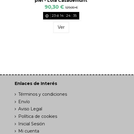
piel - Lola Casademunt
90,30 €
129,00 €
23
d.
14
:
24
:
35
Ver
Enlaces de Interés
Términos y condiciones
Envío
Aviso Legal
Política de cookies
Inicial Sesión
Mi cuenta