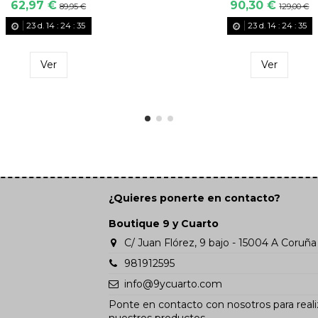
62,97 €
90,30 €
89,95 €
129,00 €
23
d.
14
:
24
:
35
23
d.
14
:
24
:
35
Ver
Ver
¿Quieres ponerte en contacto?
Boutique 9 y Cuarto
C/ Juan Flórez, 9 bajo - 15004 A Coruña
981912595
info@9ycuarto.com
Ponte en contacto con nosotros para reali
nuestros productos.