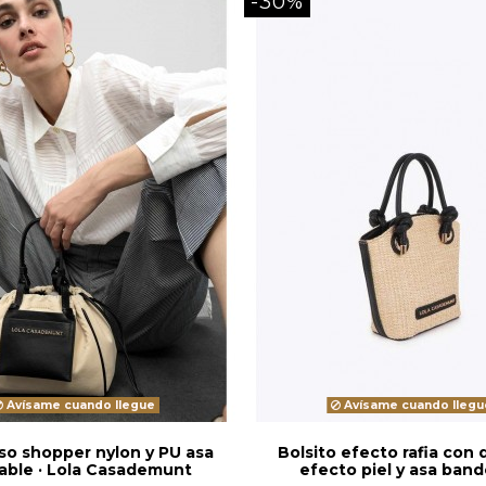
-30%
Avísame cuando llegue
Avísame cuando llegu
lso shopper nylon y PU asa
Bolsito efecto rafia con 
able · Lola Casademunt
efecto piel y asa band