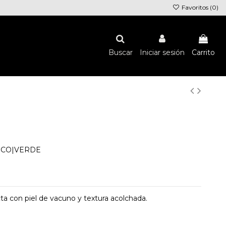
Favoritos (
0
)
Buscar
Iniciar sesión
Carrito
NICO|VERDE
a con piel de vacuno y textura acolchada.