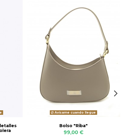
-30
e
Avísame cuando llegue
detalles
Bolso "Riba"
Nec
olera
99,00 €