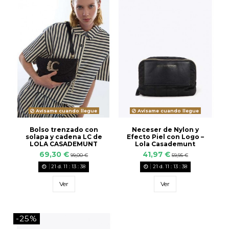
Avísame cuando llegue
Avísame cuando llegue
Bolso trenzado con
Neceser de Nylon y
solapa y cadena LC de
Efecto Piel con Logo –
LOLA CASADEMUNT
Lola Casademunt
69,30 €
41,97 €
99,00 €
59,95 €
21
d.
11
:
13
:
38
21
d.
11
:
13
:
38
Ver
Ver
-25%