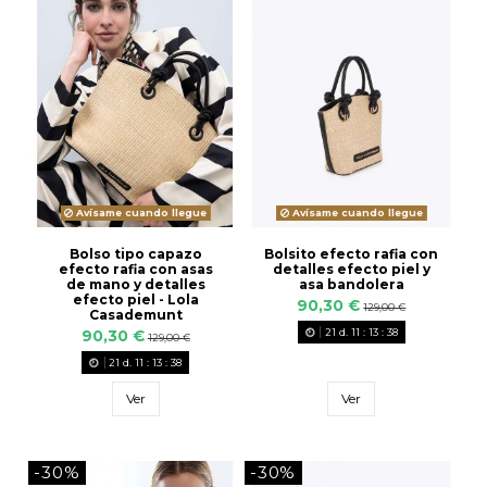
Avísame cuando llegue
Avísame cuando llegue
Bolso tipo capazo
Bolsito efecto rafia con
efecto rafia con asas
detalles efecto piel y
de mano y detalles
asa bandolera
efecto piel - Lola
90,30 €
129,00 €
Casademunt
21
d.
11
:
13
:
38
90,30 €
129,00 €
21
d.
11
:
13
:
38
Ver
Ver
-30%
-30%