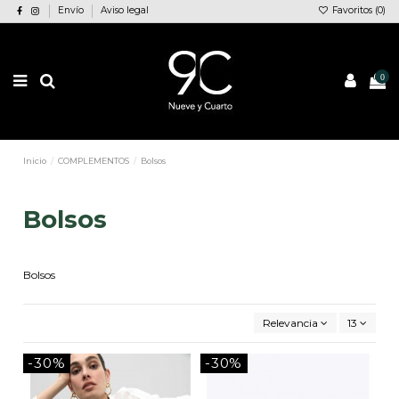
Envío
Aviso legal
Favoritos (
0
)
0
Inicio
COMPLEMENTOS
Bolsos
Bolsos
Bolsos
Relevancia
13
-30%
-30%