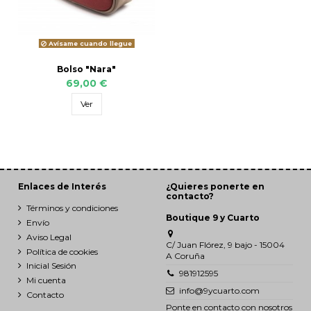
Avísame cuando llegue
Bolso "Nara"
69,00 €
Ver
Enlaces de Interés
¿Quieres ponerte en
contacto?
Términos y condiciones
Boutique 9 y Cuarto
Envío
Aviso Legal
C/ Juan Flórez, 9 bajo - 15004
Política de cookies
A Coruña
Inicial Sesión
981912595
Mi cuenta
info@9ycuarto.com
Contacto
Ponte en contacto con nosotros