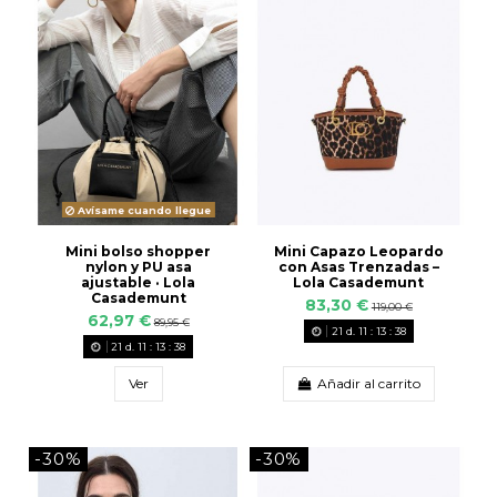
Avísame cuando llegue
Mini bolso shopper
Mini Capazo Leopardo
nylon y PU asa
con Asas Trenzadas –
ajustable · Lola
Lola Casademunt
Casademunt
83,30 €
119,00 €
62,97 €
89,95 €
21
d.
11
:
13
:
38
21
d.
11
:
13
:
38
Ver
Añadir al carrito
-30%
-30%