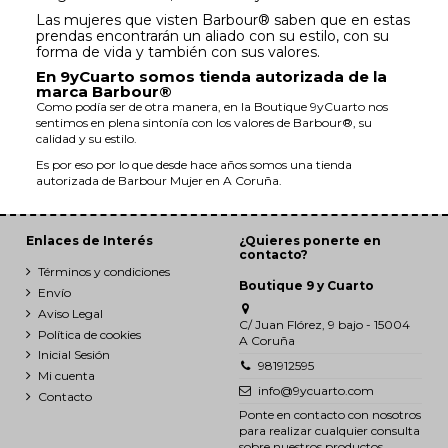
Las mujeres que visten Barbour® saben que en estas
prendas encontrarán un aliado con su estilo, con su
forma de vida y también con sus valores.
En 9yCuarto somos tienda autorizada de la
marca Barbour®
Como podía ser de otra manera, en la Boutique 9yCuarto nos
sentimos en plena sintonía con los valores de Barbour®, su
calidad y su estilo.
Es por eso por lo que desde hace años somos una tienda
autorizada de Barbour Mujer en A Coruña.
Enlaces de Interés
¿Quieres ponerte en
contacto?
Términos y condiciones
Boutique 9 y Cuarto
Envío
Aviso Legal
C/ Juan Flórez, 9 bajo - 15004
Política de cookies
A Coruña
Inicial Sesión
981912595
Mi cuenta
info@9ycuarto.com
Contacto
Ponte en contacto con nosotros
para realizar cualquier consulta
sobre nuestros productos.