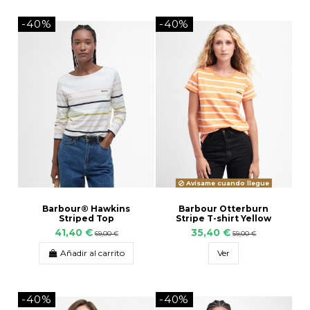
-40%
-40%
Avísame cuando llegue
Barbour® Hawkins
Barbour Otterburn
Striped Top
Stripe T-shirt Yellow
41,40 €
35,40 €
69,00 €
59,00 €
Añadir al carrito
Ver
-40%
-40%