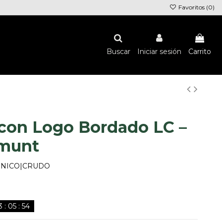
Favoritos (
0
)
Buscar
Iniciar sesión
Carrito
 con Logo Bordado LC –
emunt
|UNICO|CRUDO
3
:
05
:
53