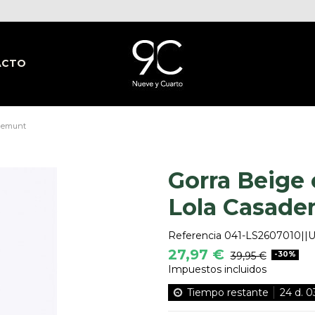
ACTO
ademunt
Gorra Beige
Lola Casad
Referencia
041-LS2607010|
27,97 €
39,95 €
-30%
Impuestos incluidos
Tiempo restante
24
d.
0