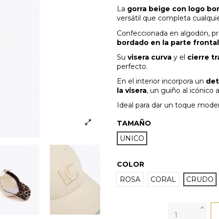
La
gorra beige con logo b
versátil que completa cualquie
Confeccionada en algodón, pre
bordado en la parte frontal
Su
visera curva
y el
cierre t
perfecto.
En el interior incorpora un
det
la visera
, un guiño al icónico 
Ideal para dar un toque modern
TAMAÑO
UNICO
COLOR
ROSA
CORAL
CRUDO