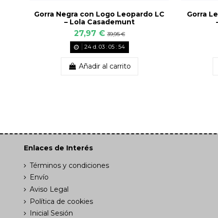
Gorra Negra con Logo Leopardo LC
Gorra L
– Lola Casademunt
27,97 €
39,95 €
24
d.
03
:
05
:
53
Añadir al carrito
Enlaces de Interés
Términos y condiciones
Envío
Aviso Legal
Política de cookies
Inicial Sesión