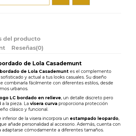
s del producto
nt
Reseñas
(0)
 bordado de Lola Casademunt
C bordado de Lola Casademunt
es el complemento
sofisticado y actual a tus looks casuales. Su diseño
e combinarla fácilmente con diferentes estilos, desde
ismos urbanos.
logo LC bordado en relieve
, un detalle discreto pero
 a la pieza. La
visera curva
proporciona protección
eño clásico y funcional.
 inferior de la visera incorpora un
estampado leopardo
,
que añade personalidad al accesorio. Además, cuenta con
a adaptarse cómodamente a diferentes tamaños.