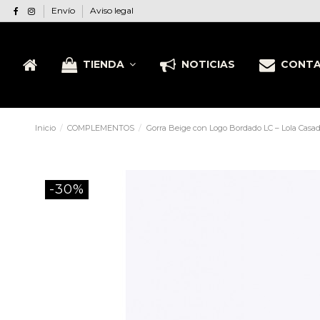
Envío
Aviso legal
TIENDA
NOTICIAS
CONT
Inicio
COMPLEMENTOS
Gorra Beige con Logo Bordado LC – Lola Cas
-30%