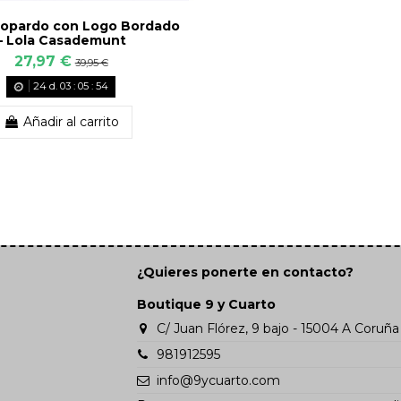
eopardo con Logo Bordado
– Lola Casademunt
27,97 €
39,95 €
24
d.
03
:
05
:
53
Añadir al carrito
¿Quieres ponerte en contacto?
Boutique 9 y Cuarto
C/ Juan Flórez, 9 bajo - 15004 A Coruña
981912595
info@9ycuarto.com