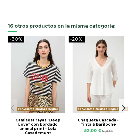
16 otros productos en la misma categoría:
-30%
-20%
-
Avísame cuando llegue
Avísame cuando llegue
Produ
Camiseta rayas “Deep
Chaqueta Cascada -
Love” con bordado
Tinta & Bariloche
animal print - Lola
52,00 €
65,00 €
Casademunt