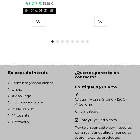
41,97 €
59,95 €
24
d.
01
:
37
:
55
Ver
Ver
Enlaces de Interés
¿Quieres ponerte en
contacto?
Términos y condiciones
Boutique 9 y Cuarto
Envío
Aviso Legal
C/ Juan Flórez, 9 bajo - 15004
Política de cookies
A Coruña
Inicial Sesión
981912595
Mi cuenta
info@9ycuarto.com
Contacto
Ponte en contacto con nosotros
para realizar cualquier consulta
sobre nuestros productos.