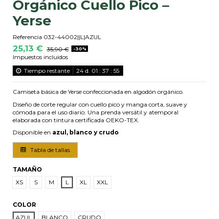
Orgánico Cuello Pico –
Yerse
Referencia
032-44002||L|AZUL
25,13 €
35,90 €
-30%
Impuestos incluidos
Tiempo restante
24
d.
01
:
37
:
55
Camiseta básica de Yerse confeccionada en algodón orgánico.
Diseño de corte regular con cuello pico y manga corta, suave y
cómoda para el uso diario. Una prenda versátil y atemporal
elaborada con tintura certificada OEKO-TEX.
Disponible en
azul, blanco y crudo
Tabla de tallas
TAMAÑO
XS
S
M
L
XL
XXL
COLOR
AZUL
BLANCO
CRUDO