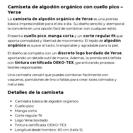
Camiseta de algodón orgánico con cuello pico –
Yerse
La
camiseta de algodón orgánico de Yerse
es una prenda
básica imprescindible para el día a día. Su diseño sencillo y atemporal
la convierte en una opción fácil de combinar con cualquier estilo.
Presenta
cuello pico
,
manga corta
y un
corte regular fit
que
aporta comodidad y libertad de movimiento. El tejido de
algodón
orgánico
es suave al tacto, transpirable y agradable para la piel.
El diseño se completa con un
discreto logo bordado de Yerse
,
aportando un detalle sutil de marca. Además, la prenda está teñida
con
tintura certificada OEKO-TEX
, garantizando procesos
textiles responsables.
Una camiseta versátil que puedes combinar fácilmente con
vaqueros, pantalones de lino o faldas para crear looks cómodos y
naturales.
Detalles de la camiseta
Camiseta básica de algodón orgánico
Cuello pico
Manga corta
Corte regular fit
Logo Yerse bordado
Tintura certificada OEKO-TEX
Longitud desde hombro: 60 cm (talla S)