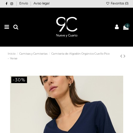
Envío
Aviso legal
Favoritos (
0
)
0
Inicio
Camisas y Camisetas
Camiseta de Algodón Orgánico Cuello Pico
– Yerse
-30%