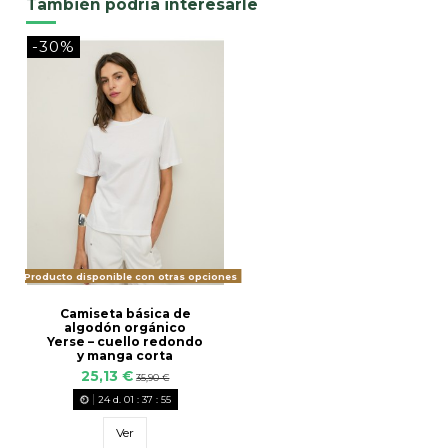
También podría interesarle
-30%
Producto disponible con otras opciones
Camiseta básica de
algodón orgánico
Yerse – cuello redondo
y manga corta
25,13 €
35,90 €
24
d.
01
:
37
:
55
Ver