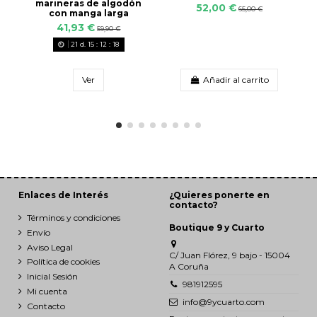
marineras de algodón
52,00 €
65,00 €
con manga larga
41,93 €
59,90 €
21
d.
15
:
12
:
18
Ver
Añadir al carrito
Enlaces de Interés
¿Quieres ponerte en
contacto?
Términos y condiciones
Boutique 9 y Cuarto
Envío
Aviso Legal
C/ Juan Flórez, 9 bajo - 15004
Política de cookies
A Coruña
Inicial Sesión
981912595
Mi cuenta
info@9ycuarto.com
Contacto