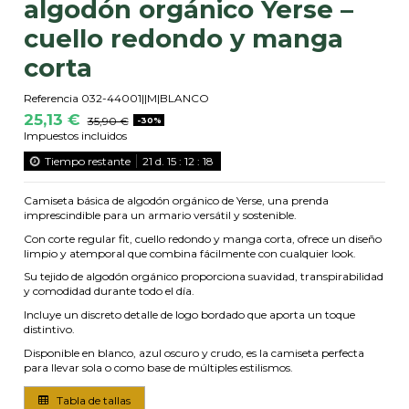
algodón orgánico Yerse –
cuello redondo y manga
corta
Referencia
032-44001||M|BLANCO
25,13 €
35,90 €
-30%
Impuestos incluidos
Tiempo restante
21
d.
15
:
12
:
18
Camiseta básica de algodón orgánico de Yerse, una prenda
imprescindible para un armario versátil y sostenible.
Con corte regular fit, cuello redondo y manga corta, ofrece un diseño
limpio y atemporal que combina fácilmente con cualquier look.
Su tejido de algodón orgánico proporciona suavidad, transpirabilidad
y comodidad durante todo el día.
Incluye un discreto detalle de logo bordado que aporta un toque
distintivo.
Disponible en blanco, azul oscuro y crudo, es la camiseta perfecta
para llevar sola o como base de múltiples estilismos.
Tabla de tallas