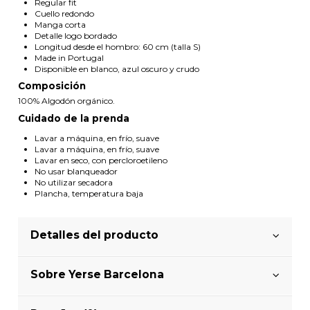
Regular fit
Cuello redondo
Manga corta
Detalle logo bordado
Longitud desde el hombro: 60 cm (talla S)
Made in Portugal
Disponible en blanco, azul oscuro y crudo
Composición
100% Algodón orgánico.
Cuidado de la prenda
Lavar a máquina, en frío, suave
Lavar a máquina, en frío, suave
Lavar en seco, con percloroetileno
No usar blanqueador
No utilizar secadora
Plancha, temperatura baja
Detalles del producto
Sobre Yerse Barcelona