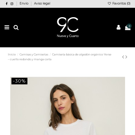
Envío
Aviso legal
Favoritos (
0
)
0
Inicio
Camisas y Camisetas
Camiseta básica de algodón orgánico Yerse
– cuello redondo y manga corta
-30%