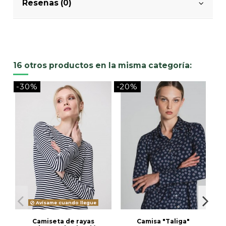
Reseñas (0)
16 otros productos en la misma categoría:
-30%
-20%
-
Avísame cuando llegue
Camiseta de rayas
Camisa "Taliga"