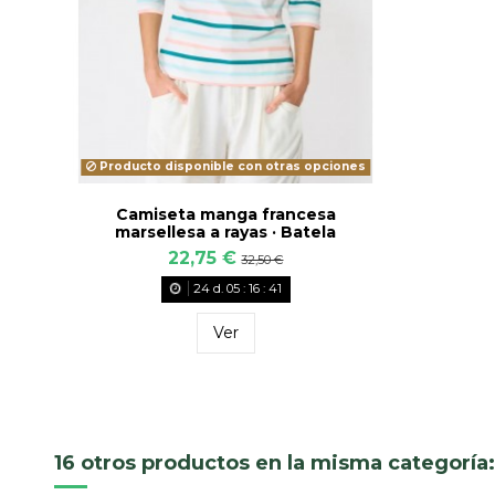
Producto disponible con otras opciones
Camiseta manga francesa
marsellesa a rayas · Batela
22,75 €
32,50 €
24
d.
05
:
16
:
40
Ver
16 otros productos en la misma categoría: