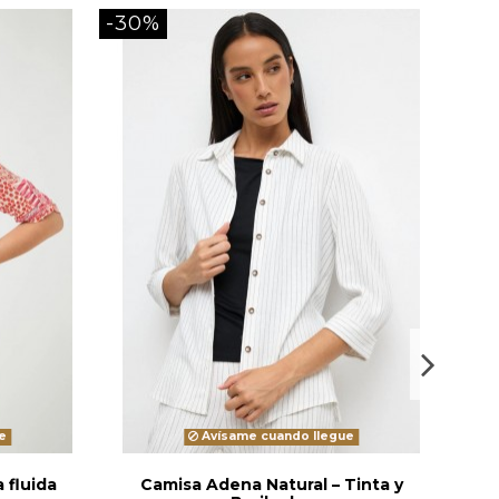
-30%
-20
e
Avísame cuando llegue
 fluida
Camisa Adena Natural – Tinta y
Ca