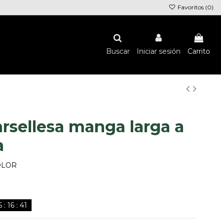
Favoritos (
0
)
Buscar
Iniciar sesión
Carrito
rsellesa manga larga a
a
OLOR
5
:
16
:
40