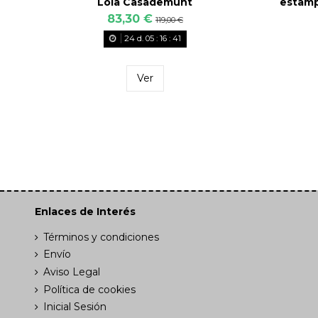
Lola Casademunt
estamp
83,30 €
119,00 €
24
d.
05
:
16
:
40
Ver
Enlaces de Interés
Términos y condiciones
Envío
Aviso Legal
Política de cookies
Inicial Sesión