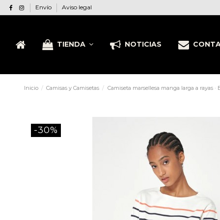
Envío
Aviso legal
TIENDA
NOTICIAS
CONT
Inicio
Camisas y Camisetas
Camiseta marsellesa manga larga a rayas · 
-30%