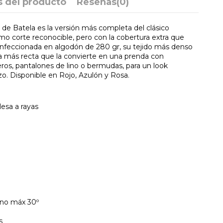
s del producto
Reseñas
(0)
de Batela es la versión más completa del clásico
mo corte reconocible, pero con la cobertura extra que
onfeccionada en algodón de 280 gr, su tejido más denso
a más recta que la convierte en una prenda con
ros, pantalones de lino o bermudas, para un look
zo. Disponible en Rojo, Azulón y Rosa.
lesa a rayas
no máx 30º
s