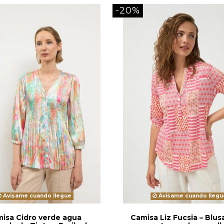
-20%
Avísame cuando llegue
Avísame cuando llegu
isa Cidro verde agua
Camisa Liz Fucsia – Blusa