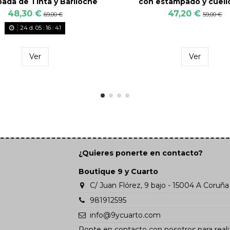
ada de Tinta y Bariloche
con estampado y cuell
48,30 €
47,20 €
69,00 €
59,00 €
24
d.
05
:
16
:
40
Ver
Ver
¿Quieres ponerte en contacto?
Boutique 9 y Cuarto
C/ Juan Flórez, 9 bajo - 15004 A Coruña
981912595
info@9ycuarto.com
Ponte en contacto con nosotros para reali