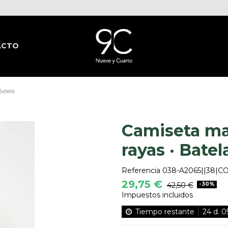
ACTO
Batela
Camiseta ma
rayas · Batel
Referencia
038-A2065||38|C
29,75 €
42,50 €
-30%
Impuestos incluidos
Tiempo restante
24
d.
0