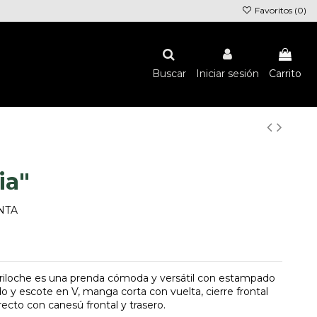
Favoritos (
0
)
Buscar
Iniciar sesión
Carrito
ia"
INTA
ariloche es una prenda cómoda y versátil con estampado
 y escote en V, manga corta con vuelta, cierre frontal
ecto con canesú frontal y trasero.