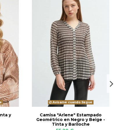
e
Avísame cuando llegue
nta y
Camisa "Arlene" Estampado
C
Geométrico en Negro y Beige -
Tinta y Bariloche