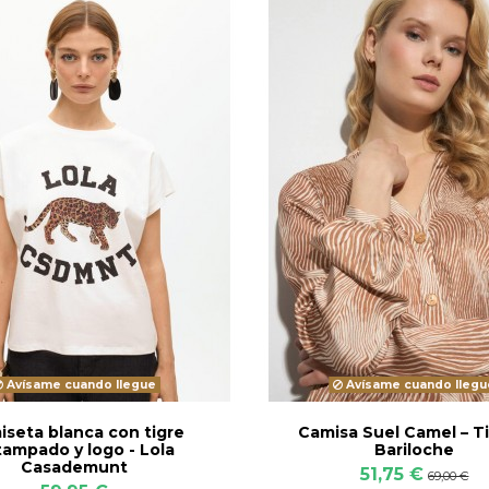
Avísame cuando llegue
Avísame cuando llegu
seta blanca con tigre
Camisa Suel Camel – Ti
tampado y logo - Lola
Bariloche
Casademunt
51,75 €
69,00 €