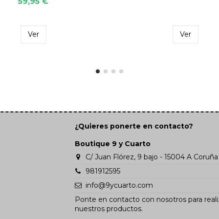
59,95 €
Ver
Ver
¿Quieres ponerte en contacto?
Boutique 9 y Cuarto
C/ Juan Flórez, 9 bajo - 15004 A Coruña
981912595
info@9ycuarto.com
Ponte en contacto con nosotros para reali
nuestros productos.