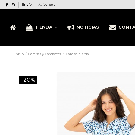
Envío
Aviso legal
TIENDA
NOTICIAS
CONT
Inicio
Camisas y Camisetas
Camisa "Fania"
-20%