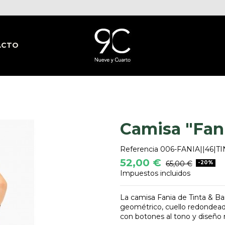
ACTO
Camisa "Fan
Referencia
006-FANIA||46|T
52,00 €
65,00 €
-20%
Impuestos incluidos
La camisa Fania de Tinta & B
geométrico, cuello redondeado
con botones al tono y diseño r