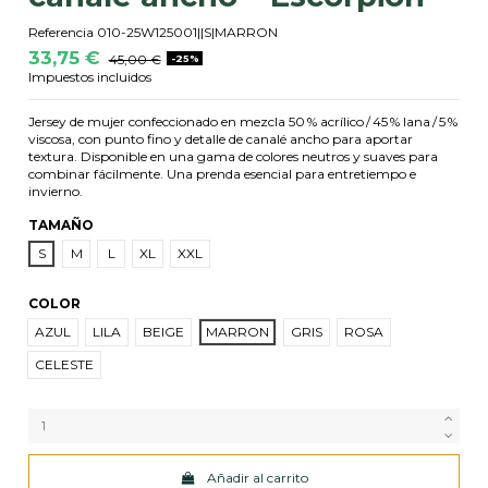
Referencia
010-25W125001||S|MARRON
33,75 €
45,00 €
-25%
Impuestos incluidos
Jersey de mujer confeccionado en mezcla 50 % acrílico / 45 % lana / 5 %
viscosa, con punto fino y detalle de canalé ancho para aportar
textura. Disponible en una gama de colores neutros y suaves para
combinar fácilmente. Una prenda esencial para entretiempo e
invierno.
TAMAÑO
S
M
L
XL
XXL
COLOR
AZUL
LILA
BEIGE
MARRON
GRIS
ROSA
CELESTE
Añadir al carrito