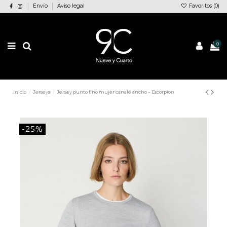
Envío
Aviso legal
Favoritos (
0
)
0
Inicio
Jerseys
Jersey punto fino mujer canalé ancho – Escorpion
-25%