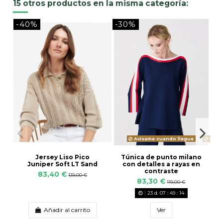
15 otros productos en la misma categoría:
-40%
-30%
-
Avísame cuando llegue
Produ
Túnica de punto milano
Jersey Liso Pico
con detalles a rayas en
Juniper Soft LT Sand
contraste
83,40 €
139,00 €
83,30 €
119,00 €
23
d.
07
:
49
:
14
Añadir al carrito
Ver