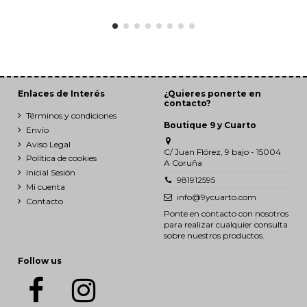
Enlaces de Interés
¿Quieres ponerte en
contacto?
Términos y condiciones
Boutique 9 y Cuarto
Envío
Aviso Legal
C/ Juan Flórez, 9 bajo - 15004
Política de cookies
A Coruña
Inicial Sesión
981912595
Mi cuenta
info@9ycuarto.com
Contacto
Ponte en contacto con nosotros
para realizar cualquier consulta
sobre nuestros productos.
Follow us