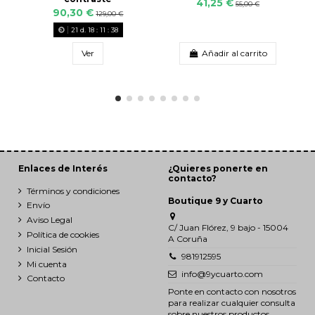
41,25 €
55,00 €
90,30 €
129,00 €
21
d.
18
:
11
:
37
Ver
Añadir al carrito
Enlaces de Interés
¿Quieres ponerte en
contacto?
Términos y condiciones
Boutique 9 y Cuarto
Envío
Aviso Legal
C/ Juan Flórez, 9 bajo - 15004
Política de cookies
A Coruña
Inicial Sesión
981912595
Mi cuenta
info@9ycuarto.com
Contacto
Ponte en contacto con nosotros
para realizar cualquier consulta
sobre nuestros productos.