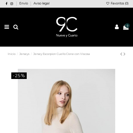
Envío
Aviso legal
Favoritos (
0
)
0
Inicio
Jerseys
Jersey Escorpion Cuello Cisne con Viscosa
-25%