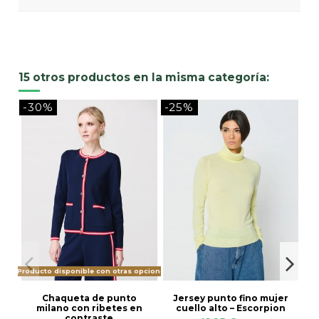
15 otros productos en la misma categoría:
-30%
-25%
-
Producto disponible con otras opciones
Chaqueta de punto
Jersey punto fino mujer
milano con ribetes en
cuello alto – Escorpion
contraste