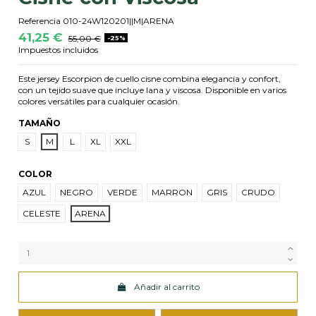
Referencia
010-24W120201||M|ARENA
41,25 €
55,00 €
-25%
Impuestos incluidos
Este jersey Escorpion de cuello cisne combina elegancia y confort,
con un tejido suave que incluye lana y viscosa. Disponible en varios
colores versátiles para cualquier ocasión.
TAMAÑO
S
M
L
XL
XXL
COLOR
AZUL
NEGRO
VERDE
MARRON
GRIS
CRUDO
CELESTE
ARENA
Añadir al carrito