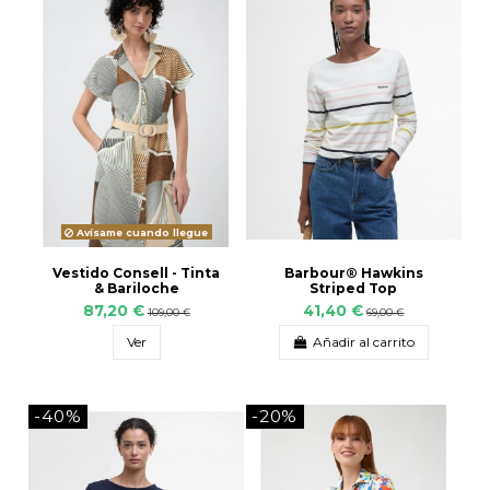
Avísame cuando llegue
Vestido Consell - Tinta
Barbour® Hawkins
& Bariloche
Striped Top
87,20 €
41,40 €
109,00 €
69,00 €
Ver
Añadir al carrito
-40%
-20%