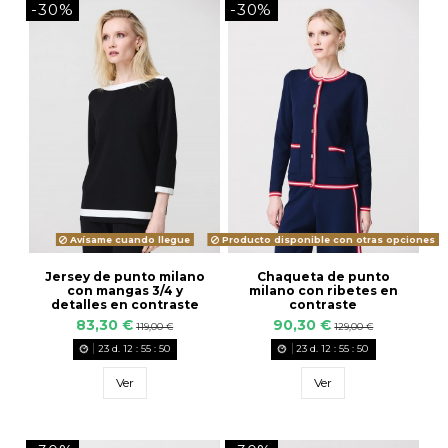
-30%
-30%
Avísame cuando llegue
Producto disponible con otras opciones
Jersey de punto milano
Chaqueta de punto
con mangas 3/4 y
milano con ribetes en
detalles en contraste
contraste
83,30 €
90,30 €
119,00 €
129,00 €
23
d.
12
:
55
:
49
23
d.
12
:
55
:
49
Ver
Ver