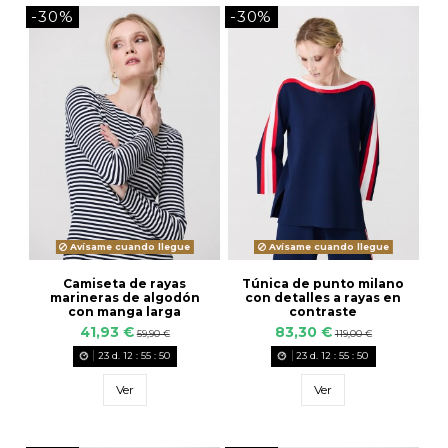
-30%
-30%
Avísame cuando llegue
Avísame cuando llegue
Camiseta de rayas
Túnica de punto milano
marineras de algodón
con detalles a rayas en
con manga larga
contraste
41,93 €
83,30 €
59,90 €
119,00 €
23
d.
12
:
55
:
49
23
d.
12
:
55
:
49
Ver
Ver