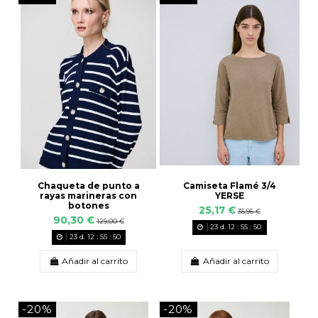
Chaqueta de punto a
Camiseta Flamé 3/4
rayas marineras con
YERSE
botones
25,17 €
35,95 €
90,30 €
129,00 €
23
d.
12
:
55
:
49
23
d.
12
:
55
:
49
Añadir al carrito
Añadir al carrito
-20%
-20%