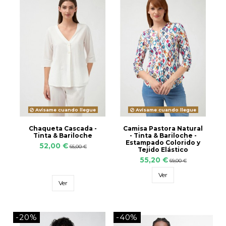
Avísame cuando llegue
Avísame cuando llegue
Chaqueta Cascada -
Camisa Pastora Natural
Tinta & Bariloche
- Tinta & Bariloche -
Estampado Colorido y
52,00 €
65,00 €
Tejido Elástico
55,20 €
69,00 €
Ver
Ver
-20%
-40%