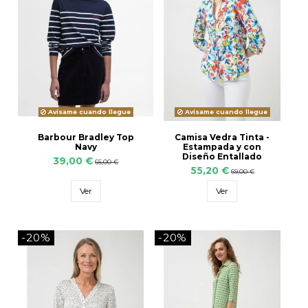
Avísame cuando llegue
Avísame cuando llegue
Barbour Bradley Top
Camisa Vedra Tinta -
Navy
Estampada y con
Diseño Entallado
39,00 €
65,00 €
55,20 €
69,00 €
Ver
Ver
-20%
-20%