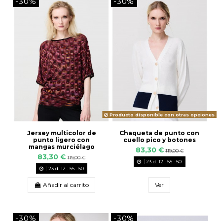
-30%
-30%
Producto disponible con otras opciones
Jersey multicolor de
Chaqueta de punto con
punto ligero con
cuello pico y botones
mangas murciélago
83,30 €
119,00 €
83,30 €
119,00 €
23
d.
12
:
55
:
49
23
d.
12
:
55
:
49
Añadir al carrito
Ver
-30%
-30%