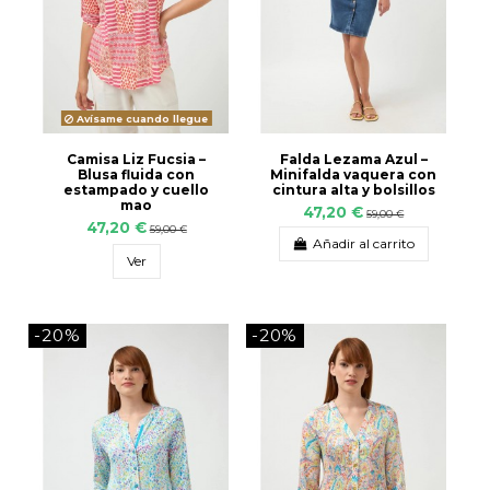
Avísame cuando llegue
Camisa Liz Fucsia –
Falda Lezama Azul –
Blusa fluida con
Minifalda vaquera con
estampado y cuello
cintura alta y bolsillos
mao
47,20 €
59,00 €
47,20 €
59,00 €
Añadir al carrito
Ver
-20%
-20%