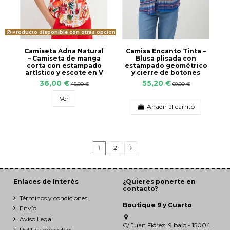
Producto disponible con otras opciones
Camiseta Adna Natural
Camisa Encanto Tinta –
– Camiseta de manga
Blusa plisada con
corta con estampado
estampado geométrico
artístico y escote en V
y cierre de botones
36,00 €
55,20 €
45,00 €
69,00 €
Ver
Añadir al carrito
1
2
Enlaces de Interés
¿Quieres ponerte en
contacto?
Términos y condiciones
Boutique 9 y Cuarto
Envío
Aviso Legal
C/ Juan Flórez, 9 bajo - 15004
Política de cookies