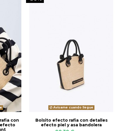
e
Avísame cuando llegue
rafia con
Bolsito efecto rafia con detalles
 efecto
efecto piel y asa bandolera
unt