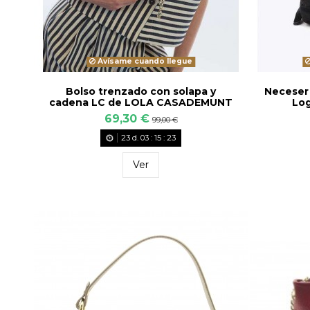
Avísame cuando llegue
Bolso trenzado con solapa y
Neceser 
cadena LC de LOLA CASADEMUNT
Log
69,30 €
99,00 €
23
d.
03
:
15
:
22
Ver