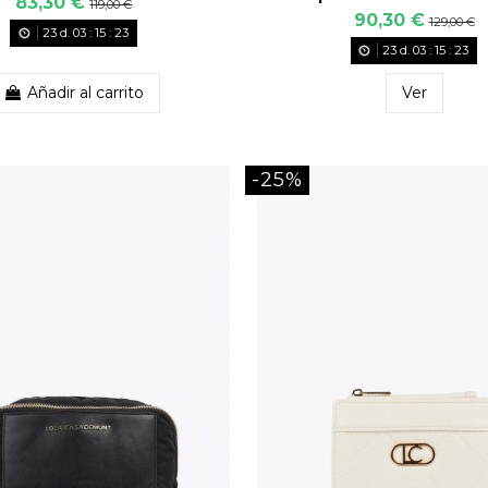
83,30 €
119,00 €
90,30 €
129,00 €
23
d.
03
:
15
:
22
23
d.
03
:
15
:
22
Añadir al carrito
Ver
-25%