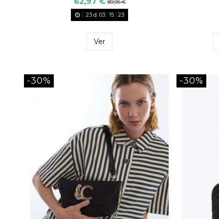
62,97 €
89,95 €
23
d.
03
:
15
:
22
Ver
-30%
-30%