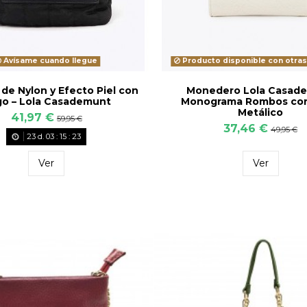
Avísame cuando llegue
Producto disponible con otra
de Nylon y Efecto Piel con
Monedero Lola Casad
o – Lola Casademunt
Monograma Rombos co
Metálico
41,97 €
59,95 €
37,46 €
49,95 €
23
d.
03
:
15
:
22
Ver
Ver