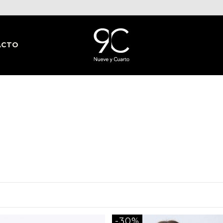
ACTO
-30%