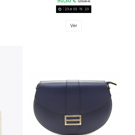
90,30 €
129,00 €
23
d.
03
:
15
:
22
Ver