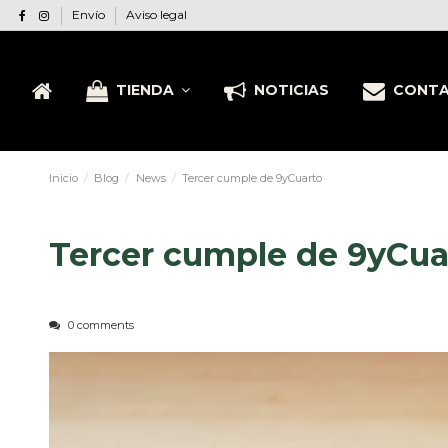
Envío
Aviso legal
TIENDA
NOTICIAS
CONT
Inicio
Blog
News
Tercer cumple de 9yCuarto
Tercer cumple de 9yCua
0 comments