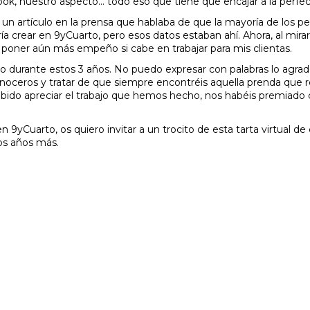
ook, nuestro aspecto... todo eso que tiene que encajar a la perfe
un artículo en la prensa que hablaba de que la mayoría de los 
a crear en 9yCuarto, pero esos datos estaban ahí. Ahora, al mirar 
 poner aún más empeño si cabe en trabajar para mis clientas.
do durante estos 3 años. No puedo expresar con palabras lo agrade
oceros y tratar de que siempre encontréis aquella prenda que r
 sabido apreciar el trabajo que hemos hecho, nos habéis premiad
9yCuarto, os quiero invitar a un trocito de esta tarta virtual d
os años más.