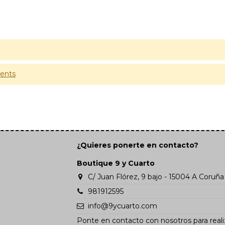
ents
¿Quieres ponerte en contacto?
Boutique 9 y Cuarto
C/ Juan Flórez, 9 bajo - 15004 A Coruña
981912595
info@9ycuarto.com
Ponte en contacto con nosotros para reali