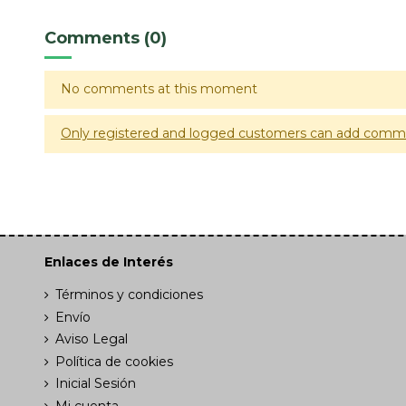
Comments (0)
No comments at this moment
Only registered and logged customers can add comm
Enlaces de Interés
Términos y condiciones
Envío
Aviso Legal
Política de cookies
Inicial Sesión