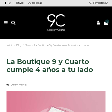
Envío
Aviso legal
Favoritos (
0
)
0
Inicio
Blog
News
La Boutique 9 y Cuarto cumple 4 años a tu lado
La Boutique 9 y Cuarto
cumple 4 años a tu lado
0 comments