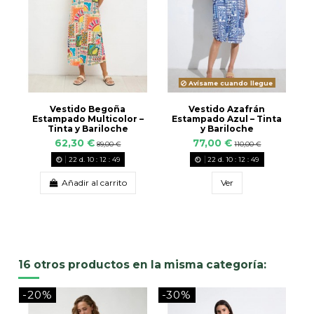
Avísame cuando llegue
Vestido Begoña
Vestido Azafrán
Estampado Multicolor –
Estampado Azul – Tinta
Tinta y Bariloche
y Bariloche
62,30 €
77,00 €
89,00 €
110,00 €
22
d.
10
:
12
:
48
22
d.
10
:
12
:
48
Añadir al carrito
Ver
16 otros productos en la misma categoría:
-20%
-30%
-