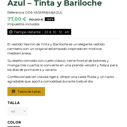
Azul – Tinta y Bariloche
Referencia
006-YASMIN||46|AZUL
77,00 €
110,00 €
-30%
Impuestos incluidos
Tiempo restante
22
d.
10
:
12
:
48
El vestido Yasmin de Tinta y Bariloche es un elegante vestido
camisero con un original estampado inspirado en motivos
mediterráneos.
Su diseño cómodo con cuello clásico, cierre frontal de botones y
manga tres cuartos lo convierte en una prenda versátil y fresca para
los días de primavera y verano.
Confeccionado en viscosa ligera, ofrece una caída fluida y un tacto
agradable que aporta comodidad durante todo el día.
Tabla de tallas
TALLA
COLOR