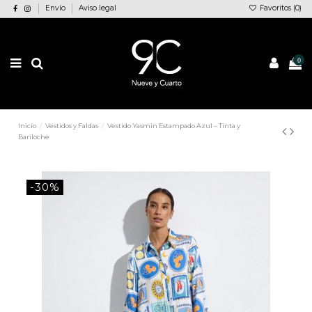
Envío
Aviso legal
Favoritos (
0
)
0
Inicio
Vestidos y Faldas
Vestido Yasmin Estampado Azul – Tinta y
Bariloche
-30%