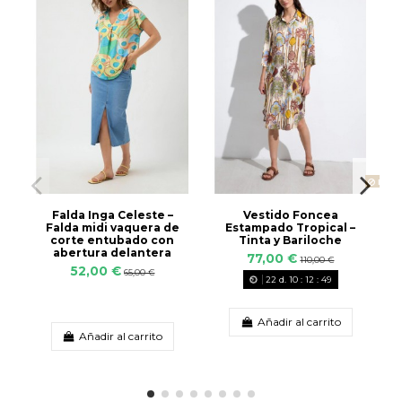
Produ
Falda Inga Celeste –
Vestido Foncea
Falda midi vaquera de
Estampado Tropical –
corte entubado con
Tinta y Bariloche
abertura delantera
77,00 €
110,00 €
52,00 €
65,00 €
22
d.
10
:
12
:
48
Añadir al carrito
Añadir al carrito