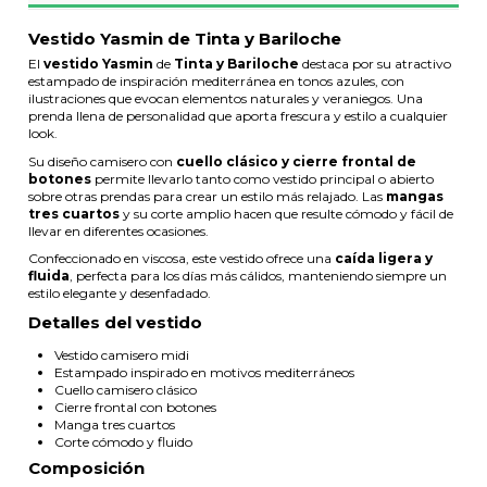
Vestido Yasmin de Tinta y Bariloche
El
vestido Yasmin
de
Tinta y Bariloche
destaca por su atractivo
estampado de inspiración mediterránea en tonos azules, con
ilustraciones que evocan elementos naturales y veraniegos. Una
prenda llena de personalidad que aporta frescura y estilo a cualquier
look.
Su diseño camisero con
cuello clásico y cierre frontal de
botones
permite llevarlo tanto como vestido principal o abierto
sobre otras prendas para crear un estilo más relajado. Las
mangas
tres cuartos
y su corte amplio hacen que resulte cómodo y fácil de
llevar en diferentes ocasiones.
Confeccionado en viscosa, este vestido ofrece una
caída ligera y
fluida
, perfecta para los días más cálidos, manteniendo siempre un
estilo elegante y desenfadado.
Detalles del vestido
Vestido camisero midi
Estampado inspirado en motivos mediterráneos
Cuello camisero clásico
Cierre frontal con botones
Manga tres cuartos
Corte cómodo y fluido
Composición