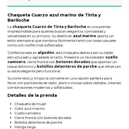
Chaqueta Cuarzo azul marino de Tinta y
Bariloche
La
chaqueta Cuarzo de Tinta y Bariloche
es una prenda
imprescindible para quienes buscan elegancia, comodidad y
versatilidad en su armario. Su diseño en
azul marino
aporta un
estilo atemporal que combina fácilmente tanto con looks casuales
como con outfits más sofisticados.
Confeccionada en
algodón
, esta chaqueta destaca por su tejido
estructurado y agradable al tacto. Presenta un favorecedor
cuello
camisero
, cierre frontal con
botones dorados
que aportan un
toque distintivo y
bolsillos delanteros de parche
que refuerzan
su estilo elegante pero funcional.
Su corte recto y limpio la convierte en una opción perfecta para
llevar con pantalones de vestir, jeans o incluso sobre vestidos, creando
combinaciones modernas y sofisticadas.
Detalles de la prenda
Chaqueta de mujer
Color azul marino
Cuello camisero
Cierre frontal con botones dorados
Bolsillos delanteros de parche
Manga larga