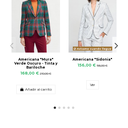
Avísame cuando llegue
Americana "Mura"
Americana "Sidonia"
Verde Oscuro - Tinta y
156,00 €
195,00 €
Bariloche
168,00 €
210,00 €
Ver
Añadir al carrito