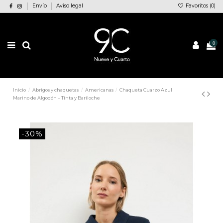
Envío
Aviso legal
Favoritos (
0
)
0
Inicio
Abrigos y chaquetas
Americanas
Chaqueta Cuarzo Azul
Marino de Algodón – Tinta y Bariloche
-30%